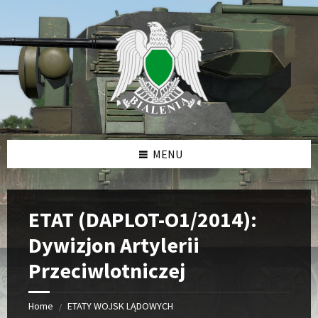
Skip
Skip
Skip
to
to
to
content
left
footer
sidebar
MENU
ETAT (DAPLOT-O1/2014):
Dywizjon Artylerii
Przeciwlotniczej
Home
ETATY WOJSK LĄDOWYCH
/