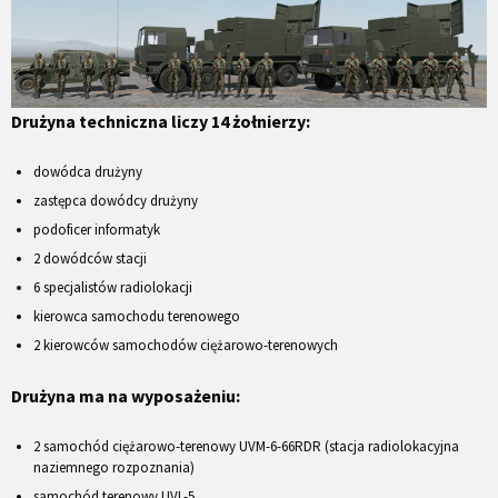
Drużyna techniczna liczy 14 żołnierzy:
dowódca drużyny
zastępca dowódcy drużyny
podoficer informatyk
2 dowódców stacji
6 specjalistów radiolokacji
kierowca samochodu terenowego
2 kierowców samochodów ciężarowo-terenowych
Drużyna ma na wyposażeniu:
2 samochód ciężarowo-terenowy UVM-6-66RDR (stacja radiolokacyjna
naziemnego rozpoznania)
samochód terenowy UVL-5