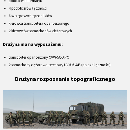
podoficer informatyk
4 podoficerów łączności
6 szeregowych-specjalistów
kierowca transportera opancerzonego
2 kierowców samochodów ciężarowych
Drużyna ma na wyposażeniu:
transporter opancerzony CVW-5C-APC
2 samochody ciężarowo-terenowy UVM-6-44S (pojazd łączności)
Drużyna rozpoznania topograficznego