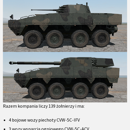
Razem kompania liczy 139 żołnierzy i ma:
4 bojowe wozy piechoty CVW-5C-IFV
3 wozy wsparcia ogniowego CVW-5C-ACV