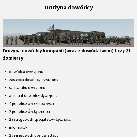
Drużyna dowódcy
Drużyna dowódcy kompanii (wraz z dowództwem) liczy 21
żołnierzy:
dowódca dywizjonu
zastępca dowódcy dywizjonu
szef sztabu dywizjonu
adiutant dowódcy dywizjonu
4 podoficerów sztabowych
2 podoficerów łączności
2 szeregowych-specjalistów łączności
informatyk
2 szeregowych obsługi sztabu