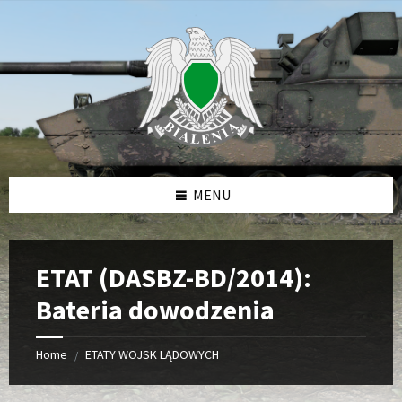
Skip
Skip
Skip
to
to
to
content
left
footer
sidebar
MENU
ETAT (DASBZ-BD/2014):
Bateria dowodzenia
Home
ETATY WOJSK LĄDOWYCH
/