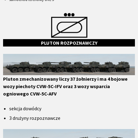
PLUTON ROZPOZNAWCZY
Pluton zmechanizowany liczy 37 żołnierzy i ma 4 bojowe
wozy piechoty CVW-5C-IFV oraz 3 wozy wsparcia
ogniowego
CVW-5C-AFV
sekcja dowódcy
3 drużyny rozpoznawcze