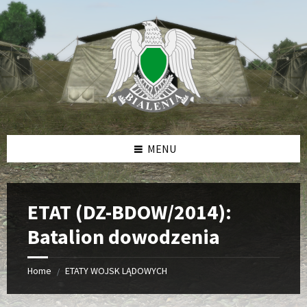
Skip
Skip
Skip
to
to
to
content
left
footer
sidebar
MENU
ETAT (DZ-BDOW/2014):
Batalion dowodzenia
Home
ETATY WOJSK LĄDOWYCH
/