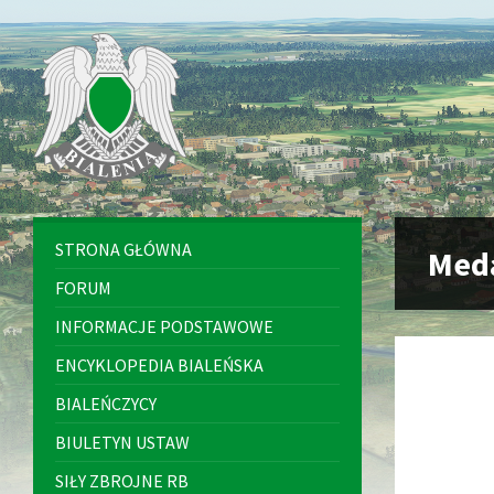
Skip
Skip
Skip
to
to
to
content
left
footer
sidebar
STRONA GŁÓWNA
Meda
FORUM
INFORMACJE PODSTAWOWE
ENCYKLOPEDIA BIALEŃSKA
BIALEŃCZYCY
BIULETYN USTAW
SIŁY ZBROJNE RB