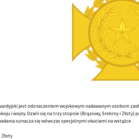
wardyjski jest odznaczeniem wojskowym nadawanym osobom zasł
okoju i wojny. Dzieli się na trzy stopnie (Brązowy, Srebrny i Złot
nadania oznacza się wówczas specjalnymi okuciami na wstążce.
 Złoty