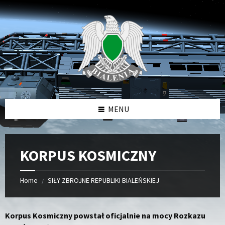
Skip
Skip
Skip
to
to
to
content
left
footer
sidebar
MENU
KORPUS KOSMICZNY
Home
SIŁY ZBROJNE REPUBLIKI BIALEŃSKIEJ
/
Korpus Kosmiczny powstał oficjalnie na mocy Rozkazu