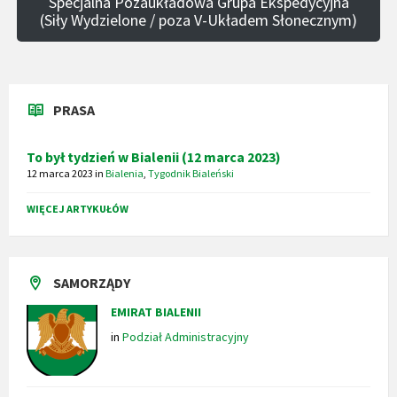
Specjalna Pozaukładowa Grupa Ekspedycyjna
(Siły Wydzielone / poza V-Układem Słonecznym)
PRASA
To był tydzień w Bialenii (12 marca 2023)
12 marca 2023
in
Bialenia
,
Tygodnik Bialeński
WIĘCEJ ARTYKUŁÓW
SAMORZĄDY
EMIRAT BIALENII
in
Podział Administracyjny