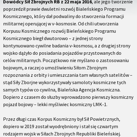
Dowódcy Sił Zbrojnych RB z 22 maja 2016
, ale jego tworzenie
poprzedził prawie dwuletni rozwój Bialeńskiego Programu
Kosmicznego, który dał podwaliny do stworzenia formacji
militarnej operującej w v-kosmosie. Od chili utworzenia
Korpusu Kosmicznego rozwój Bieleńskiego Programu
Kosmicznego biegł dwutorowo – z jednej strony
kontynuowano cywilne badania v-kosmosu, a z drugiej strony
wojsko dążyło do posiadania pojazdów przystowanych do
celów militarnych. Początkowo nie myślano o zastosowaniu
bojowym, a raczej o umożliwieniu Siłom Zbrojnym
rozpoznania z orbity i umieszczania tam własnych satelitów –
stąd Siły Zborjne wykorzystywały samoloty kosmiczne tych
samych typów co cywilna, Bialeńska Agencja Kosmiczna.
Dopiero z czasem do słuzby wprowadzono pierwszy kosmiczny
pojazd bojowy – lekki myśliwiec kosmiczny LMK-1.
Przez długi czas Korpus Kosmiczny był Sił Powietrznych,
dopiero w 2019 został wyodrębniony i stał się czwartym
rodzajem wojsk w Siłach Zbrojnych Republiki Bieleńskiej.