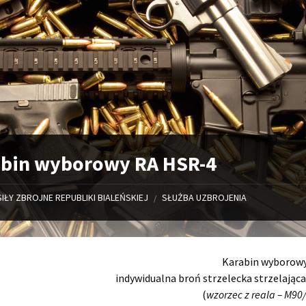
abin wyborowy RA HSR-4
SIŁY ZBROJNE REPUBLIKI BIALEŃSKIEJ
SŁUŻBA UZBROJENIA
/
Karabin wyborow
indywidualna broń strzelecka strzelają
(
wzorzec z reala – M90