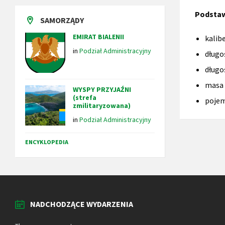
Podstaw
SAMORZĄDY
EMIRAT BIALENII
kalib
in
Podział Administracyjny
długo
długo
masa 
WYSPY PRZYJAŹNI
(strefa
pojem
zmilitaryzowana)
in
Podział Administracyjny
ENCYKLOPEDIA
NADCHODZĄCE WYDARZENIA