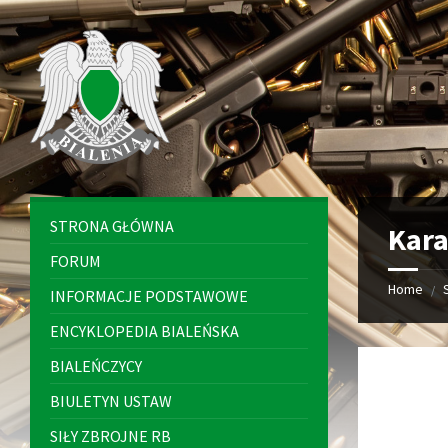
Skip
Skip
Skip
to
to
to
content
left
footer
sidebar
STRONA GŁÓWNA
Kar
FORUM
Home
/
INFORMACJE PODSTAWOWE
ENCYKLOPEDIA BIALEŃSKA
BIALEŃCZYCY
BIULETYN USTAW
SIŁY ZBROJNE RB