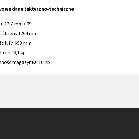
owe dane taktyczno-techniczne
:
er: 12,7 mm x 99
ść broni: 1264 mm
ść lufy: 690 mm
broni: 6,1 kg
ność magazynka: 10 nb