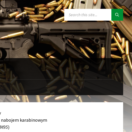
SEARCH:
y
ca nabojem karabinowym
/M95
)