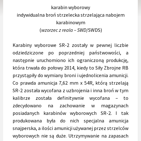
karabin wyborowy
indywidualna broń strzelecka strzelająca nabojem
karabinowym
(
wzorzec z reala – SWD
/SWDS)
Karabiny wyborowe SR-2 zostały w pewnej liczbie
odziedziczone po poprzedniej państwowości, a
następnie uruchomiono ich ograniczoną produkcję,
która trwała do połowy 2014, kiedy to Siły Zbrojne RB
przystąpiły do wymiany broni i ujednolicenia amunicji.
Co prawda amunicja 7,62 mm x 54R, którą strzelają
SR-2 została wycofana z uzbrojenia i inna broń w tym
kalibrze została definitywnie wycofana – to
zdecydowano na zachowanie w magazynach
posiadanych karabinów wyborowych SR-2. I tak
produkowana była do nich specjalna amunicja
snajperska, a ilości amunicji używanej przez strzelców
wyborowych nie są duże. Utrzymywanie na zapasach