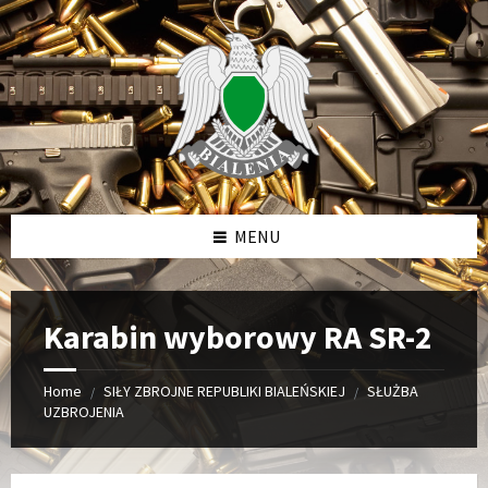
Skip
Skip
Skip
to
to
to
content
left
footer
sidebar
MENU
Karabin wyborowy RA SR-2
Home
SIŁY ZBROJNE REPUBLIKI BIALEŃSKIEJ
SŁUŻBA
/
/
UZBROJENIA