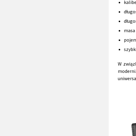
kalib
długo
długo
masa 
pojem
szybk
W związ
moderni
uniwers