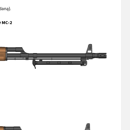
daną).
 MC-2