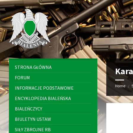
Skip
Skip
Skip
to
to
to
content
left
footer
sidebar
STRONA GŁÓWNA
Kar
FORUM
Home
/
INFORMACJE PODSTAWOWE
ENCYKLOPEDIA BIALEŃSKA
BIALEŃCZYCY
BIULETYN USTAW
SIŁY ZBROJNE RB