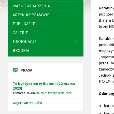
WAŻNE WYDARZENIA
Karabink
poprzedn
ARTYKUŁY PRASOWE
Bialeńsk
PUBLIKACJE
broni MC
GALERIE
Karabin
MIKRONACJE
pośredn
BRODRIA
magazynk
„pojemno
przez b
zanieczy
PRASA
Jednak z
MC-2M na
To był tydzień w Bialenii (12 marca
2023)
12 marca 2023
in
Bialenia
,
Tygodnik Bialeński
Odmiany
WIĘCEJ ARTYKUŁÓW
karab
karab