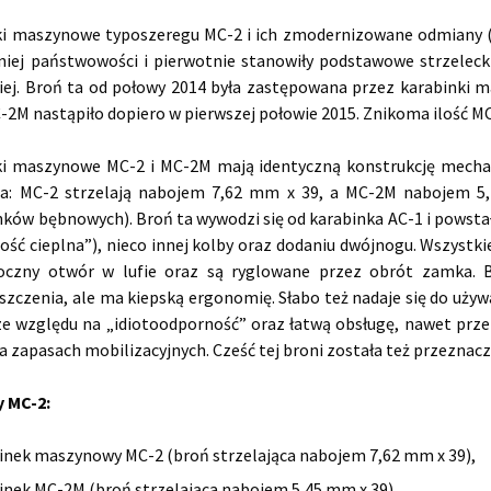
i maszynowe typoszeregu MC-2 i ich zmodernizowane odmiany (s
iej państwowości i pierwotnie stanowiły podstawowe strzelecki
iej. Broń ta od połowy 2014 była zastępowana przez karabinki
-2M nastąpiło dopiero w pierwszej połowie 2015. Znikoma ilość M
ki maszynowe MC-2 i MC-2M mają identyczną konstrukcję mecha
ia: MC-2 strzelają nabojem 7,62 mm x 39, a MC-2M nabojem 
ów bębnowych). Broń ta wywodzi się od karabinka AC-1 i powstała
ść cieplna”), nieco innej kolby oraz dodaniu dwójnogu. Wszystk
oczny otwór w lufie oraz są ryglowane przez obrót zamka. B
szczenia, ale ma kiepską ergonomię. Słabo też nadaje się do uż
e względu na „idiotoodporność” oraz łatwą obsługę, nawet prze
 zapasach mobilizacyjnych. Cześć tej broni została też przeznacz
 MC-2:
inek maszynowy MC-2 (broń strzelająca nabojem 7,62 mm x 39),
inek MC-2M (broń strzelająca nabojem 5,45 mm x 39).