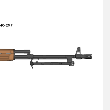
 MC-2M
F