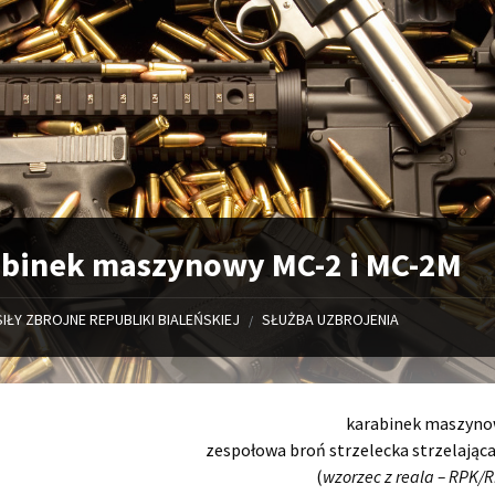
abinek maszynowy MC-2 i MC-2M
SIŁY ZBROJNE REPUBLIKI BIALEŃSKIEJ
SŁUŻBA UZBROJENIA
/
karabinek maszyno
zespołowa broń strzelecka strzelają
(
wzorzec z reala – RPK/