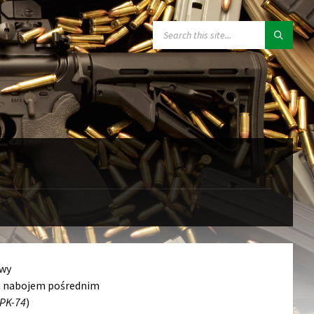
SEARCH:
wy
ca nabojem pośrednim
RPK-74
)