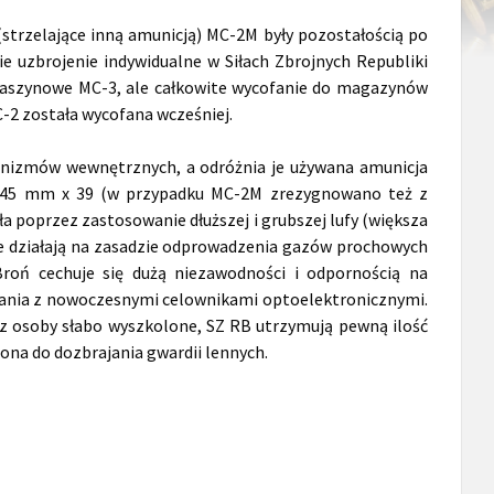
trzelające inną amunicją) MC-2M były pozostałością po
e uzbrojenie indywidualne w Siłach Zbrojnych Republiki
 maszynowe MC-3, ale całkowite wycofanie do magazynów
C-2 została wycofana wcześniej.
nizmów wewnętrznych, a odróżnia je używana amunicja
5,45 mm x 39 (w przypadku MC-2M zrezygnowano też z
 poprzez zastosowanie dłuższej i grubszej lufy (większa
ie działają na zasadzie odprowadzenia gazów prochowych
roń cechuje się dużą niezawodności i odpornością na
ywania z nowoczesnymi celownikami optoelektronicznymi.
z osoby słabo wyszkolone, SZ RB utrzymują pewną ilość
ona do dozbrajania gwardii lennych.