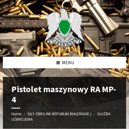
Skip
Skip
Skip
to
to
to
content
left
footer
sidebar
MENU
Pistolet maszynowy RA MP-
4
Home
SIŁY ZBROJNE REPUBLIKI BIALEŃSKIEJ
SŁUŻBA
/
/
UZBROJENIA