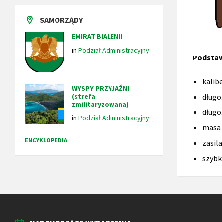
SAMORZĄDY
EMIRAT BIALENII
in
Podział Administracyjny
Podstaw
kalib
WYSPY PRZYJAŹNI
(strefa
długo
zmilitaryzowana)
długo
in
Podział Administracyjny
masa 
ENCYKLOPEDIA
zasil
szybk