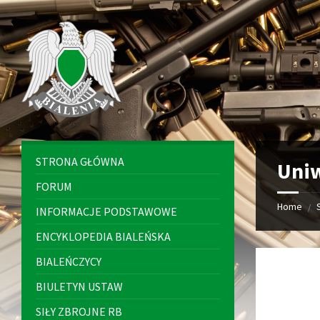
Skip
Skip
Skip
to
to
to
content
left
footer
sidebar
STRONA GŁÓWNA
Uni
FORUM
Home
/
INFORMACJE PODSTAWOWE
ENCYKLOPEDIA BIALEŃSKA
BIALEŃCZYCY
BIULETYN USTAW
SIŁY ZBROJNE RB