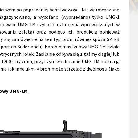
zictwem po poprzedniej państwowości. Nie wprowadzono
zmagazynowano, a wycofano (wyprzedano) tylko UMG-1
azynowane UMG-1M użyto do uzbrojenia wprowadzanych w
owaniu zaletą) oraz podjęto ich produkcję ponieważ
y się zamówienie na ten typ broni również spoza SZ RB
ksport do Suderlandu). Karabin maszynowy UMG-1M działa
ycznych rolek. Zasilanie odbywa się z taśmy ciągłej lub
du 1200 strz./min, przy czym w odmianie UMG-1M można ją
nie jak inne ukm-y broń może strzelać z dwójnogu (jako
nowy UMG-1M