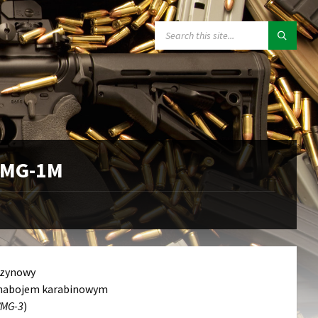
SEARCH:
UMG-1M
szynowy
a nabojem karabinowym
/MG-3
)