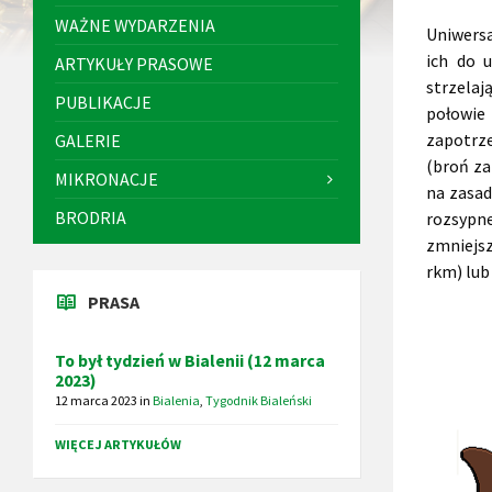
WAŻNE WYDARZENIA
Uniwers
ich do 
ARTYKUŁY PRASOWE
strzela
PUBLIKACJE
połowie
zapotrze
GALERIE
(broń za
MIKRONACJE
na zasad
BRODRIA
rozsypne
zmniejsz
rkm) lub
PRASA
To był tydzień w Bialenii (12 marca
2023)
12 marca 2023
in
Bialenia
,
Tygodnik Bialeński
WIĘCEJ ARTYKUŁÓW