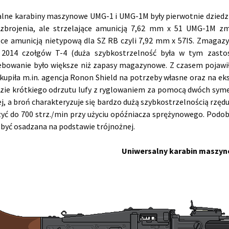
alne karabiny maszynowe UMG-1 i UMG-1M były pierwotnie dzied
uzbrojenia, ale strzelające amunicją 7,62 mm x 51 UMG-1M 
jące amunicją nietypową dla SZ RB czyli 7,92 mm x 57IS. Zmag
 2014 czołgów T-4 (duża szybkostrzelność była w tym zastos
bowanie było większe niż zapasy magazynowe. Z czasem pojawił
kupiła m.in. agencja Ronon Shield na potrzeby własne oraz na e
zie krótkiego odrzutu lufy z ryglowaniem za pomocą dwóch symetr
j, a broń charakteryzuje się bardzo dużą szybkostrzelnością rzę
yć do 700 strz./min przy użyciu opóźniacza sprężynowego. Podob
 być osadzana na podstawie trójnożnej.
Uniwersalny karabin maszy