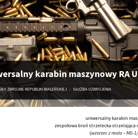
wersalny karabin maszynowy RA 
SIŁY ZBROJNE REPUBLIKI BIALEŃSKIEJ
SŁUŻBA UZBROJENIA
/
uniwersalny karabin ma
zespołowa broń strzelecka strzelając
(
wzorzec z reala – MG-1