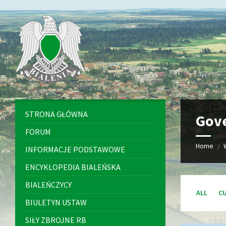
Skip
Skip
Skip
Skip
to
to
to
to
content
left
right
footer
sidebar
sidebar
STRONA GŁÓWNA
Gov
FORUM
Home
/
INFORMACJE PODSTAWOWE
ENCYKLOPEDIA BIALEŃSKA
BIALEŃCZYCY
ALL
C
BIULETYN USTAW
SIŁY ZBROJNE RB