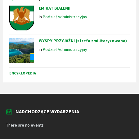
EMIRAT BIALENII
in
Podział Administracyjny
WYSPY PRZYJAŹNI (strefa zmilitaryzowana)
in
Podział Administracyjny
ENCYKLOPEDIA
NADCHODZĄCE WYDARZENIA
There are no events