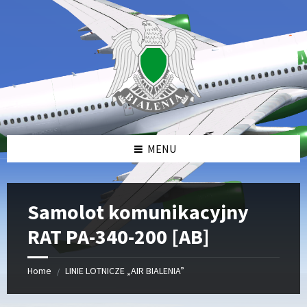
Skip
Skip
Skip
to
to
to
content
left
footer
sidebar
MENU
Samolot komunikacyjny
RAT PA-340-200 [AB]
Home
LINIE LOTNICZE „AIR BIALENIA”
/