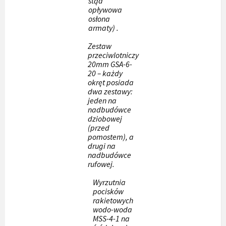
stąd
opływowa
osłona
armaty) .
Zestaw
przeciwlotniczy
20mm GSA-6-
20 – każdy
okręt posiada
dwa zestawy:
jeden na
nadbudówce
dziobowej
(przed
pomostem), a
drugi na
nadbudówce
rufowej.
Wyrzutnia
pocisków
rakietowych
wodo-woda
MSS-4-1 na