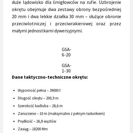
duże lądowisko dla śmigłowców na rufie. Uzbrojenie
okrętu obejmuje dwa zestawy obrony bezpośredniej
20 mm i dwa lekkie działka 30 mm – służące obronie
przeciwlotniczej i przeciwrakierowej oraz przez
małymi jednostkami dywersyjnymi.
GSA-
6-20
GSA-
1-30
Dane taktyczno-techniczne okrętu:
Wyporność pełna – 39000 t
Długość okrętu – 200,9 m
Szerokość kadłuba – 28,6 m
Zanurzenie – 10 m (maksymalne z pełnym ładunkiem)
Prędkość – 26,8 węzłów
Zasięg – 18200 Mm