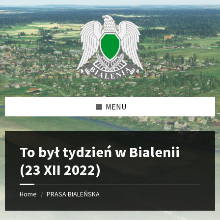
Skip
Skip
Skip
Skip
to
to
to
to
content
left
right
footer
sidebar
sidebar
MENU
To był tydzień w Bialenii
(23 XII 2022)
Home
PRASA BIALEŃSKA
/