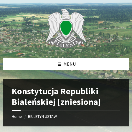
Skip
Skip
Skip
Skip
to
to
to
to
content
left
right
footer
sidebar
sidebar
MENU
Konstytucja Republiki
Bialeńskiej [zniesiona]
Home
BIULETYN USTAW
/