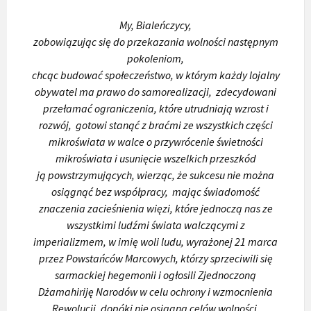
My, Bialeńczycy,
zobowiązując się do przekazania wolności następnym
pokoleniom,
chcąc budować społeczeństwo, w którym każdy lojalny
obywatel ma prawo do samorealizacji,
zdecydowani
przełamać ograniczenia, które utrudniają wzrost i
rozwój,
gotowi stanąć z braćmi ze wszystkich części
mikroświata w walce o przywrócenie świetności
mikroświata i usunięcie wszelkich przeszkód
ją
powstrzymujących,
wierząc, że sukcesu nie można
osiągnąć bez współpracy,
mając świadomość
znaczenia zacieśnienia więzi, które jednoczą nas ze
wszystkimi ludźmi świata walczącymi z
imperializmem,
w imię woli ludu, wyrażonej 21 marca
przez Powstańców Marcowych, którzy sprzeciwili się
sarmackiej hegemonii i ogłosili Zjednoczoną
Dżamahiriję Narodów w celu ochrony i wzmocnienia
Rewolucji, dopóki nie osiągną celów wolności,