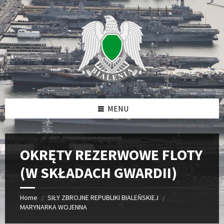
Skip
Skip
Skip
to
to
to
content
left
footer
sidebar
MENU
OKRĘTY REZERWOWE FLOTY
(W SKŁADACH GWARDII)
Home
SIŁY ZBROJNE REPUBLIKI BIALEŃSKIEJ
/
/
MARYNARKA WOJENNA