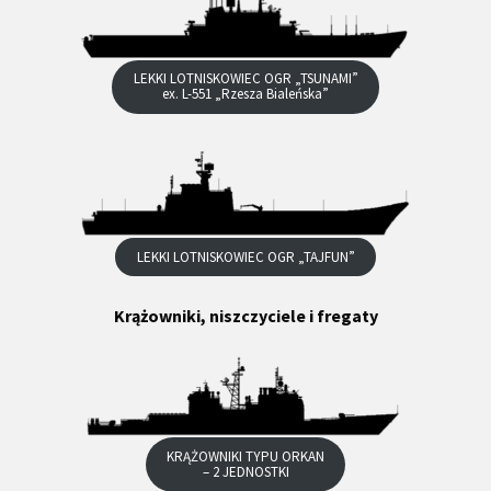
LEKKI LOTNISKOWIEC OGR „TSUNAMI”
ex. L-551 „Rzesza Bialeńska”
LEKKI LOTNISKOWIEC OGR „TAJFUN”
Krążowniki, niszczyciele i fregaty
KRĄŻOWNIKI TYPU ORKAN
– 2 JEDNOSTKI