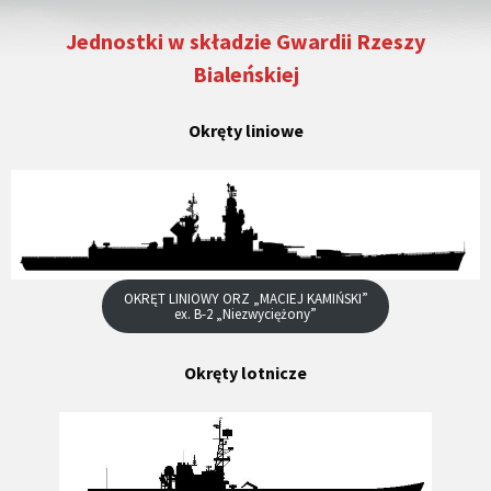
Jednostki w składzie Gwardii Rzeszy
Bialeńskiej
Okręty liniowe
OKRĘT LINIOWY ORZ „MACIEJ KAMIŃSKI”
ex. B-2 „Niezwyciężony”
Okręty lotnicze