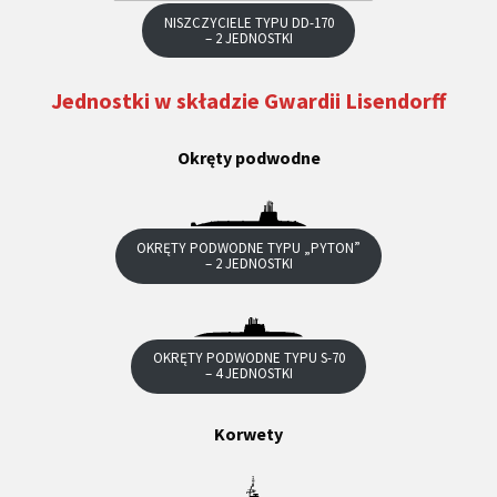
NISZCZYCIELE TYPU DD-170
– 2 JEDNOSTKI
Jednostki w składzie Gwardii Lisendorff
Okręty podwodne
OKRĘTY PODWODNE TYPU „PYTON”
– 2 JEDNOSTKI
OKRĘTY PODWODNE TYPU S-70
– 4 JEDNOSTKI
Korwety