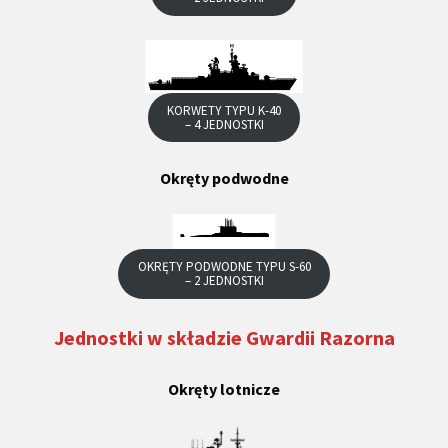
KORWETY TYPU K-40
– 4 JEDNOSTKI
Okręty podwodne
OKRĘTY PODWODNE TYPU S-60
– 2 JEDNOSTKI
Jednostki w składzie Gwardii Razorna
Okręty lotnicze