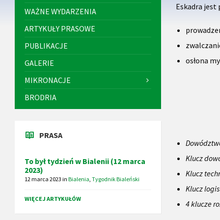
Eskadra jest
WAŻNE WYDARZENIA
ARTYKUŁY PRASOWE
prowadzen
zwalczani
PUBLIKACJE
osłona my
GALERIE
MIKRONACJE
BRODRIA
PRASA
Dowództw
Klucz dow
To był tydzień w Bialenii (12 marca
2023)
Klucz tech
12 marca 2023
in
Bialenia
,
Tygodnik Bialeński
Klucz logi
WIĘCEJ ARTYKUŁÓW
4 klucze r