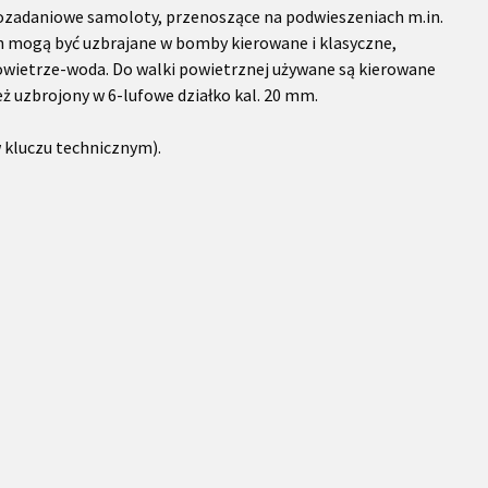
ozadaniowe samoloty, przenoszące na podwieszeniach m.in.
h mogą być uzbrajane w bomby kierowane i klasyczne,
owietrze-woda. Do walki powietrznej używane są kierowane
eż uzbrojony w 6-lufowe działko kal. 20 mm.
 kluczu technicznym).