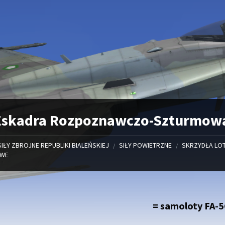
Eskadra Rozpoznawczo-Szturmowa
SIŁY ZBROJNE REPUBLIKI BIALEŃSKIEJ
SIŁY POWIETRZNE
SKRZYDŁA LOT
/
/
OWE
= samoloty FA-5