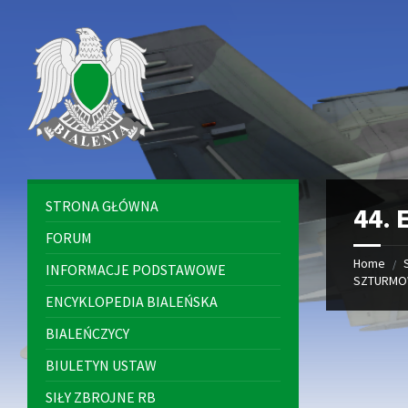
Skip
Skip
Skip
to
to
to
content
left
footer
sidebar
STRONA GŁÓWNA
44. 
FORUM
Home
/
INFORMACJE PODSTAWOWE
SZTURM
ENCYKLOPEDIA BIALEŃSKA
BIALEŃCZYCY
BIULETYN USTAW
SIŁY ZBROJNE RB