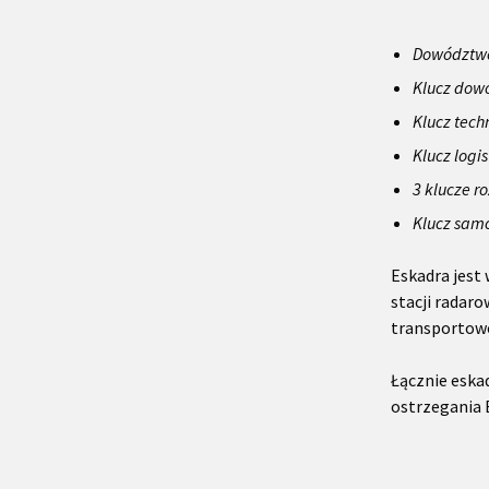
Dowództw
Klucz dow
Klucz tech
Klucz logi
3 klucze r
Klucz samo
Eskadra jest
stacji radar
transportowe
Łącznie eska
ostrzegania 