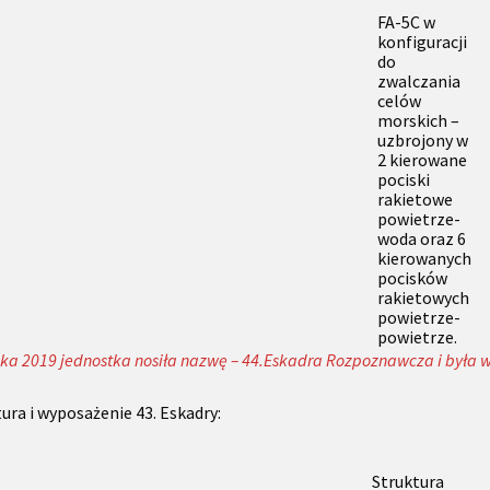
FA-5C w
konfiguracji
do
zwalczania
celów
morskich –
uzbrojony w
2 kierowane
pociski
rakietowe
powietrze-
woda oraz 6
kierowanych
pocisków
rakietowych
powietrze-
powietrze.
ika 2019 jednostka nosiła nazwę – 44.Eskadra Rozpoznawcza i była 
ura i wyposażenie 43. Eskadry:
Struktura