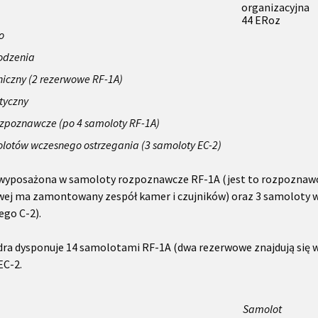
organizacyjna
44 ERoz
o
odzenia
niczny (2 rezerwowe RF-1A)
styczny
ozpoznawcze (po 4 samoloty RF-1A)
lotów wczesnego ostrzegania (3 samoloty EC-2)
 wyposażona w samoloty rozpoznawcze RF-1A (jest to rozpoznaw
owej ma zamontowany zespół kamer i czujników) oraz 3 samoloty
go C-2).
dra dysponuje 14 samolotami RF-1A (dwa rezerwowe znajdują się
EC-2.
Samolot