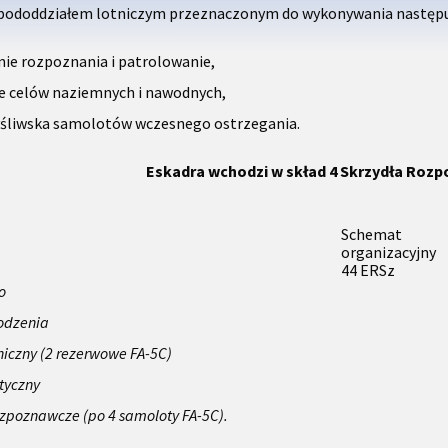
 pododdziałem lotniczym przeznaczonym do wykonywania następu
ie rozpoznania i patrolowanie,
e celów naziemnych i nawodnych,
śliwska samolotów wczesnego ostrzegania.
Eskadra wchodzi w skład 4 Skrzydła Ro
Schemat
organizacyjny
44 ERSz
o
odzenia
niczny (2 rezerwowe FA-5C)
styczny
ozpoznawcze (po 4 samoloty FA-5C).