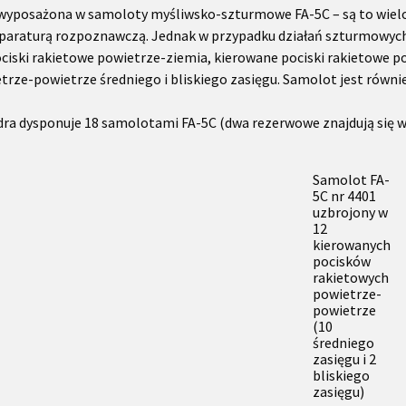
 wyposażona w samoloty myśliwsko-szturmowe FA-5C – są to wiel
aparaturą rozpoznawczą. Jednak w przypadku działań szturmowyc
ciski rakietowe powietrze-ziemia, kierowane pociski rakietowe p
etrze-powietrze średniego i bliskiego zasięgu. Samolot jest równi
dra dysponuje 18 samolotami FA-5C (dwa rezerwowe znajdują się w
Samolot FA-
5C nr 4401
uzbrojony w
12
kierowanych
pocisków
rakietowych
powietrze-
powietrze
(10
średniego
zasięgu i 2
bliskiego
zasięgu)