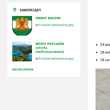
SAMORZĄDY
EMIRAT BIALENII
in
Podział Administracyjny
WYSPY PRZYJAŹNI
54 wi
(strefa
zmilitaryzowana)
18 wi
in
Podział Administracyjny
18 sa
ENCYKLOPEDIA