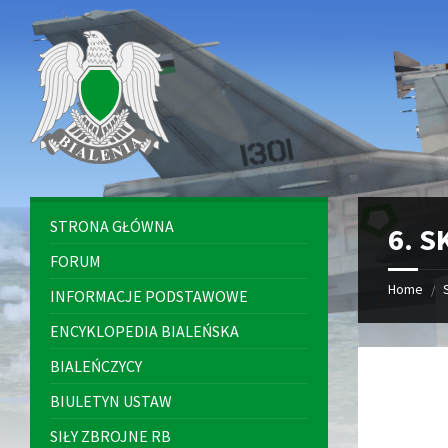
Skip
Skip
Skip
to
to
to
content
left
footer
sidebar
STRONA GŁÓWNA
6. 
FORUM
Home
/
INFORMACJE PODSTAWOWE
ENCYKLOPEDIA BIALEŃSKA
BIALEŃCZYCY
BIULETYN USTAW
SIŁY ZBROJNE RB