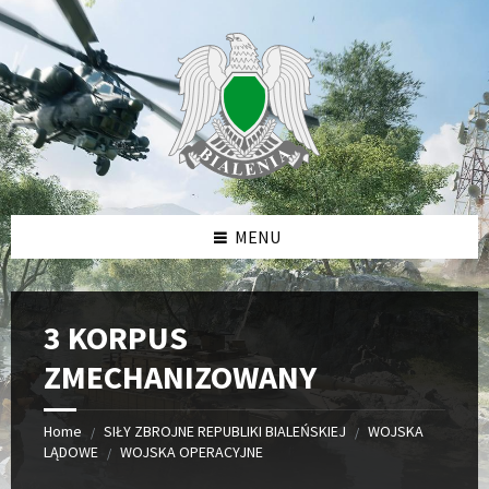
Skip
Skip
Skip
to
to
to
content
left
footer
sidebar
MENU
3 KORPUS
ZMECHANIZOWANY
Home
SIŁY ZBROJNE REPUBLIKI BIALEŃSKIEJ
WOJSKA
/
/
LĄDOWE
WOJSKA OPERACYJNE
/