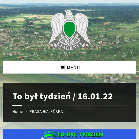
Skip
Skip
Skip
Skip
to
to
to
to
content
left
right
footer
sidebar
sidebar
MENU
To był tydzień / 16.01.22
Home
PRASA BIALEŃSKA
/