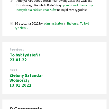
Ametyst Faradobus został mianowany zarządcą Związku
Pocztowego Republiki Bialeńskiej i
przedstawił plan emisji
nowych bialeńskich znaczków
na najbliższe tygodnie.
16 stycznia 2022
by
administrator
in
Bialenia
,
To był
tydzień...
Previous
To był tydzień /
23.01.22
Next
Zielony Sztandar
Wolności /
13.01.2022
0 Comments