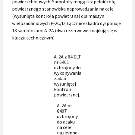
powierzchniowych. Samoloty mogą też pełnić rolę
powietrznego stanowiska naprowadzania na cele
(wysunięta kontrola powietrzna) dla maszyn
wielozadaniowych F-2C/D. Łącznie eskadra dysponuje
18 samolotami A-2A (dwa rezerwowe znajdują się w
kluczu technicznym).
A-2A z 64 ELT
nr 6401
uzbrojony do
wykonywania
zadań
wysuniętej
kontroli
powietrznej.
A-2A nr
6407
uzbrojony
do ataku
na cele
naziemne.