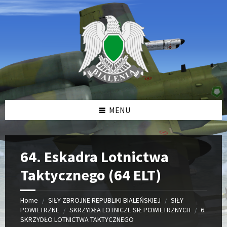
Skip
Skip
Skip
to
to
to
content
left
footer
sidebar
MENU
64. Eskadra Lotnictwa
Taktycznego (64 ELT)
Home
SIŁY ZBROJNE REPUBLIKI BIALEŃSKIEJ
SIŁY
/
/
POWIETRZNE
SKRZYDŁA LOTNICZE SIŁ POWIETRZNYCH
6.
/
/
SKRZYDŁO LOTNICTWA TAKTYCZNEGO