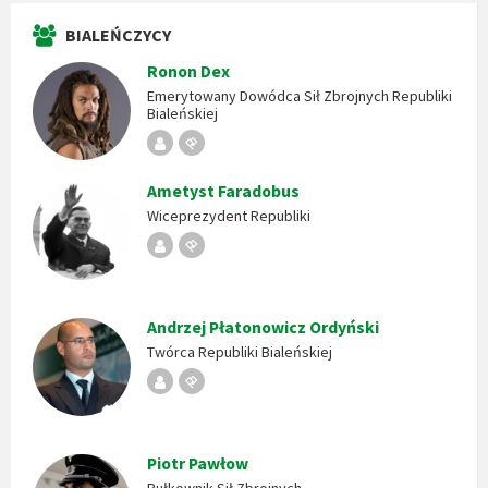
BIALEŃCZYCY
Ronon Dex
Emerytowany Dowódca Sił Zbrojnych Republiki
Bialeńskiej
Republika
Stempel
Bialeńska
Ametyst Faradobus
Wiceprezydent Republiki
Republika
Stempel
Bialeńska
Andrzej Płatonowicz Ordyński
Twórca Republiki Bialeńskiej
Republika
Stempel
Bialeńska
Piotr Pawłow
Pułkownik Sił Zbrojnych