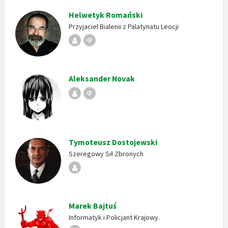
Helwetyk Romański
Przyjaciel Bialenii z Palatynatu Leocji
Republika
Stempel
Bialeńska
Aleksander Novak
Republika
Stempel
Bialeńska
Tymoteusz Dostojewski
Szeregowy Sił Zbronych
Republika
Bialeńska
Marek Bajtuś
Informatyk i Policjant Krajowy.