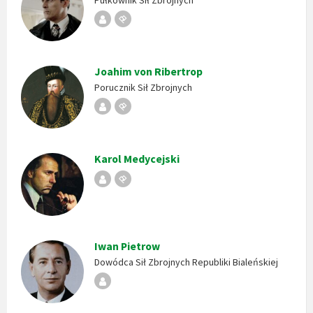
Republika
Stempel
Bialeńska
Joahim von Ribertrop
Porucznik Sił Zbrojnych
Republika
Stempel
Bialeńska
Karol Medycejski
Republika
Stempel
Bialeńska
Iwan Pietrow
Dowódca Sił Zbrojnych Republiki Bialeńskiej
Republika
Bialeńska