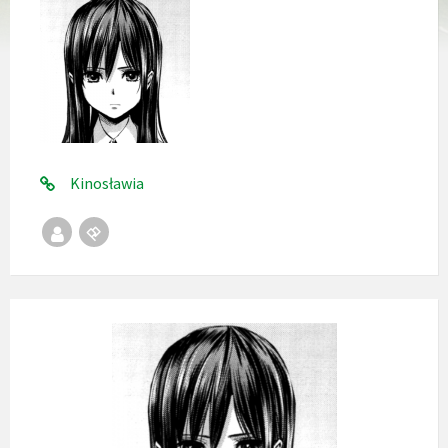
Kinosławia
Republika
Stempel
Bialeńska