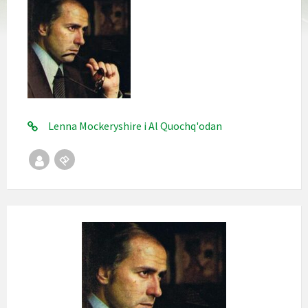
Lenna Mockeryshire i Al Quochq'odan
Republika
Stempel
Bialeńska