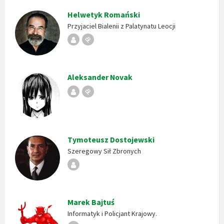
Helwetyk Romański
Przyjaciel Bialenii z Palatynatu Leocji
Republika
Stempel
Bialeńska
Aleksander Novak
Republika
Stempel
Bialeńska
Tymoteusz Dostojewski
Szeregowy Sił Zbronych
Republika
Bialeńska
Marek Bajtuś
Informatyk i Policjant Krajowy.