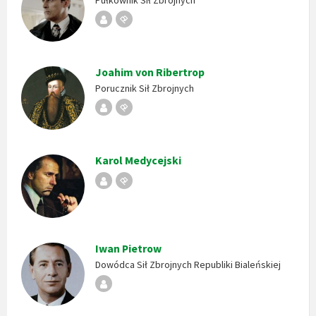
Pułkownik Sił Zbrojnych
Republika
Stempel
Bialeńska
Joahim von Ribertrop
Porucznik Sił Zbrojnych
Republika
Stempel
Bialeńska
Karol Medycejski
Republika
Stempel
Bialeńska
Iwan Pietrow
Dowódca Sił Zbrojnych Republiki Bialeńskiej
Republika
Bialeńska