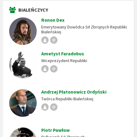
BIALEŃCZYCY
Ronon Dex
Emerytowany Dowódca Sił Zbrojnych Republiki
Bialeńskiej
Republika
Stempel
Bialeńska
Ametyst Faradobus
Wiceprezydent Republiki
Republika
Stempel
Bialeńska
Andrzej Płatonowicz Ordyński
Twórca Republiki Bialeńskiej
Republika
Stempel
Bialeńska
Piotr Pawłow