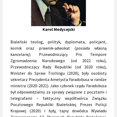
Karol Medycejski
Bialeński teolog, polityk, dyplomata, policjant,
komik oraz prawnik-adwokat (posiada własną
kancelarię). Przewodniczący Pro Tempore
Zgromadzenia Narodowego (od 2022 roku),
Przewodniczący Rady Republiki (od 2020 roku),
Minister do Spraw Trollingu (2020), były osobisty
sekretarz Prezydenta Ametysta Faradobusa w randze
ministra (2020-2021). Jako członek rządu Faradobusa
był odpowiedzialny za sprawy związane z pocztami i
telegrafami – faktyczny współtwórca Związku
Pocztowego Republiki Bialeńskiej. Prezes Policji
Krajowej (2020) i były, tajny dowódca Wywiadu
Zagranicznego Sił Zbrojnych Republiki Bialeńskiej.